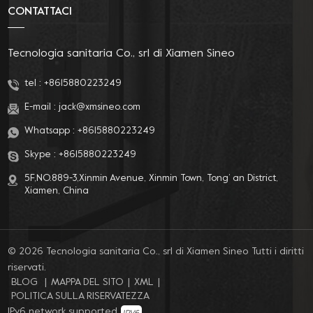
CONTATTACI
Tecnologia sanitaria Co., srl di Xiamen Sineo
tel :
+8615880223249
E-mail :
jack@xmsineo.com
Whatsapp :
+8615880223249
Skype :
+8615880223249
5F,NO.889-3,Xinmin Avenue, Xinmin Town, Tong’ an District,
Xiamen, China
© 2026 Tecnologia sanitaria Co., srl di Xiamen Sineo Tutti i diritti
riservati.
BLOG
|
MAPPA DEL SITO
|
XML
|
POLITICA SULLA RISERVATEZZA
IPv6 network supported