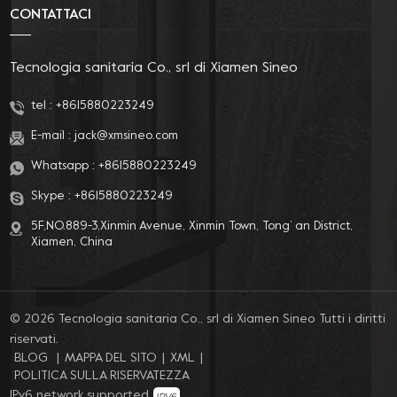
CONTATTACI
Tecnologia sanitaria Co., srl di Xiamen Sineo
tel :
+8615880223249
E-mail :
jack@xmsineo.com
Whatsapp :
+8615880223249
Skype :
+8615880223249
5F,NO.889-3,Xinmin Avenue, Xinmin Town, Tong’ an District,
Xiamen, China
© 2026 Tecnologia sanitaria Co., srl di Xiamen Sineo Tutti i diritti
riservati.
BLOG
|
MAPPA DEL SITO
|
XML
|
POLITICA SULLA RISERVATEZZA
IPv6 network supported